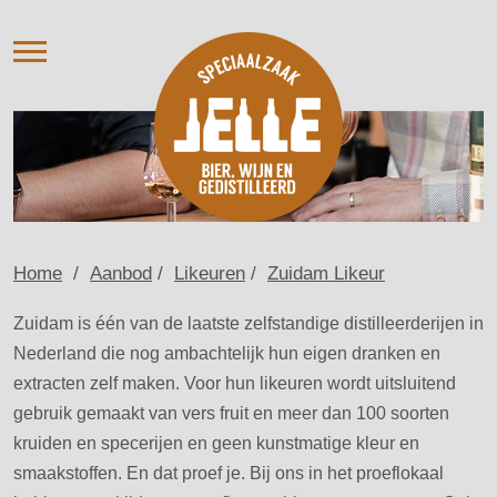
AANBOD
VERHUUR
OVER ONS
NIEUWS
AGENDA / PROEVERIJ
CONTACT
Home
/
Aanbod
/
Likeuren
/
Zuidam Likeur
Zuidam is één van de laatste zelfstandige distilleerderijen in
Nederland die nog ambachtelijk hun eigen dranken en
extracten zelf maken. Voor hun likeuren wordt uitsluitend
gebruik gemaakt van vers fruit en meer dan 100 soorten
kruiden en specerijen en geen kunstmatige kleur en
smaakstoffen. En dat proef je. Bij ons in het proeflokaal