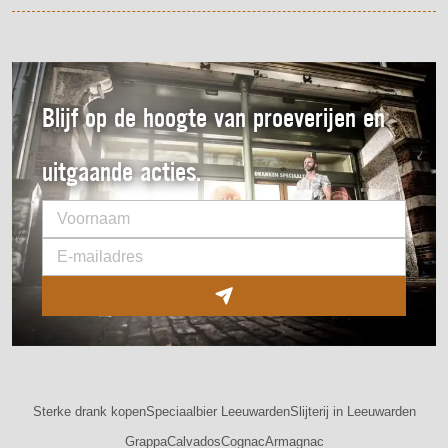
Blijf op de hoogte van proeverijen en
uitgaande acties.
Sterke drank kopen
Speciaalbier Leeuwarden
Slijterij in Leeuwarden
Grappa
Calvados
Cognac
Armagnac