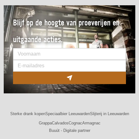
Blijf op de hoogte van proeverijen en
uitgaande acties.
Sterke drank kopen
Speciaalbier Leeuwarden
Slijterij in Leeuwarden
Grappa
Calvados
Cognac
Armagnac
Buuút - Digitale partner