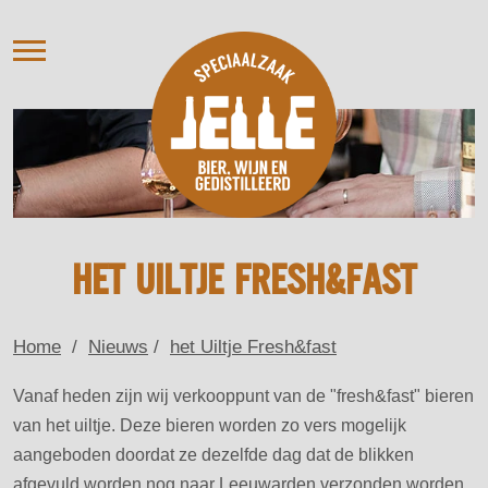
AANBOD
VERHUUR
OVER ONS
NIEUWS
AGENDA / PROEVERIJ
CONTACT
HET UILTJE FRESH&FAST
Home
/
Nieuws
/
het Uiltje Fresh&fast
Vanaf heden zijn wij verkooppunt van de "fresh&fast" bieren
van het uiltje. Deze bieren worden zo vers mogelijk
aangeboden doordat ze dezelfde dag dat de blikken
afgevuld worden nog naar Leeuwarden verzonden worden.