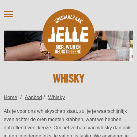
AANBOD
VERHUUR
OVER ONS
NIEUWS
AGENDA / PROEVERIJ
CONTACT
WHISKY
Home
/
Aanbod
/
Whisky
Als je voor ons whiskyschap staat, zul je je waarschijnlijk
even achter de oren moeten krabben, want we hebben
ontzettend veel keuze. Om het verhaal van whisky dan ook
in een inleidende tekst te vatten, is lastig. We adviseren je